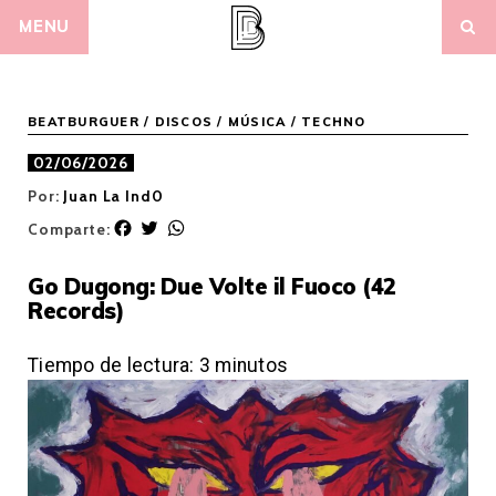
Skip
MENU
to
content
BEATBURGUER
/
DISCOS
/
MÚSICA
/
TECHNO
02/06/2026
Por:
Juan La Ind0
F
T
W
Comparte:
a
w
h
c
i
a
Go Dugong: Due Volte il Fuoco (42
e
t
t
Records)
b
t
s
o
e
A
o
r
p
Tiempo de lectura:
3
minutos
k
p