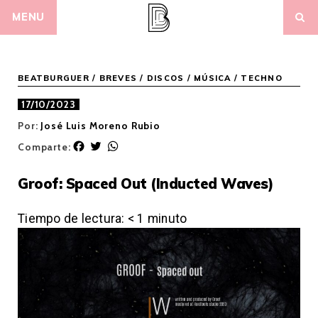
Skip
MENU
to
content
BEATBURGUER
/
BREVES
/
DISCOS
/
MÚSICA
/
TECHNO
17/10/2023
Por:
José Luis Moreno Rubio
F
T
W
Comparte:
a
w
h
c
i
a
Groof: Spaced Out (Inducted Waves)
e
t
t
b
t
s
o
e
A
Tiempo de lectura:
< 1
minuto
o
r
p
k
p