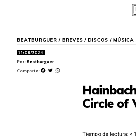
Skip
to
content
BEATBURGUER
/
BREVES
/
DISCOS
/
MÚSICA
21/08/2024
Por:
Beatburguer
F
T
W
Comparte:
a
w
h
c
i
a
Hainbach
e
t
t
b
t
s
Circle of
o
e
A
o
r
p
k
p
Tiempo de lectura:
< 