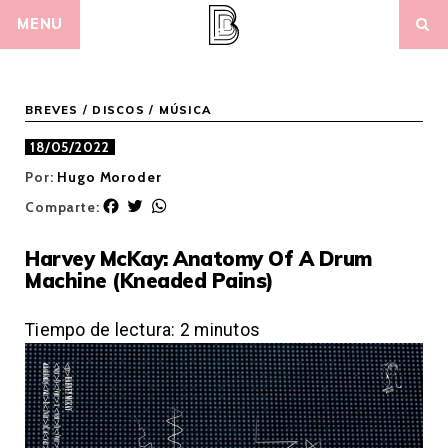
Skip
MENU
to
content
BREVES
/
DISCOS
/
MÚSICA
18/05/2022
Por:
Hugo Moroder
F
T
W
Comparte:
a
w
h
c
i
a
Harvey McKay: Anatomy Of A Drum
e
t
t
Machine (Kneaded Pains)
b
t
s
o
e
A
o
r
p
Tiempo de lectura:
2
minutos
k
p