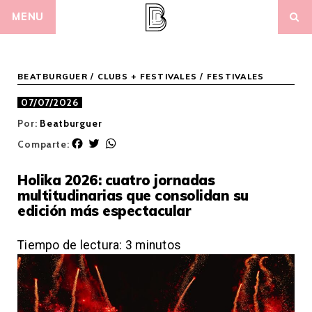
Skip
MENU
to
content
BEATBURGUER
/
CLUBS + FESTIVALES
/
FESTIVALES
07/07/2026
Por:
Beatburguer
F
T
W
Comparte:
a
w
h
c
i
a
Holika 2026: cuatro jornadas
e
t
t
multitudinarias que consolidan su
b
t
s
edición más espectacular
o
e
A
o
r
p
k
p
Tiempo de lectura:
3
minutos