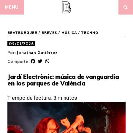
Skip
MENU
to
content
BEATBURGUER
/
BREVES
/
MÚSICA
/
TECHNO
09/01/2026
Por:
Jonathan Gutiérrez
F
T
W
Comparte:
a
w
h
c
i
a
Jardí Electrònic: música de vanguardia
e
t
t
en los parques de València
b
t
s
o
e
A
o
r
p
Tiempo de lectura:
3
minutos
k
p