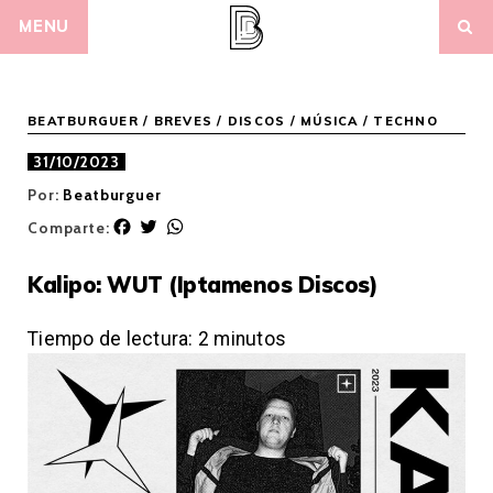
Skip
MENU
to
content
BEATBURGUER
/
BREVES
/
DISCOS
/
MÚSICA
/
TECHNO
31/10/2023
Por:
Beatburguer
F
T
W
Comparte:
a
w
h
c
i
a
Kalipo: WUT (Iptamenos Discos)
e
t
t
b
t
s
o
e
A
Tiempo de lectura:
2
minutos
o
r
p
k
p