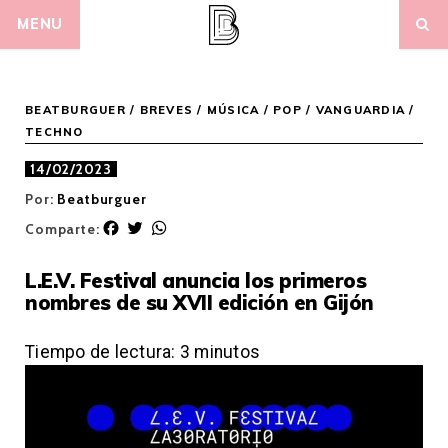
Skip
MENU
to
content
BEATBURGUER
/
BREVES
/
MÚSICA
/
POP / VANGUARDIA
/
TECHNO
14/02/2023
Por:
Beatburguer
F
T
W
Comparte:
a
w
h
c
i
a
L.E.V. Festival anuncia los primeros
e
t
t
nombres de su XVII edición en Gijón
b
t
s
o
e
A
o
r
p
Tiempo de lectura:
3
minutos
k
p