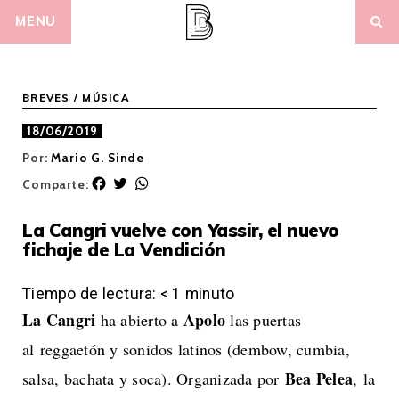
Skip
MENU
to
content
BREVES
/
MÚSICA
18/06/2019
Por:
Mario G. Sinde
F
T
W
Comparte:
a
w
h
c
i
a
La Cangri vuelve con Yassir, el nuevo
e
t
t
fichaje de La Vendición
b
t
s
o
e
A
o
r
p
Tiempo de lectura:
< 1
minuto
k
p
La Cangri
Apolo
ha abierto a
las puertas
al reggaetón y sonidos latinos (dembow, cumbia,
Bea Pelea
salsa, bachata y soca). Organizada por
, la