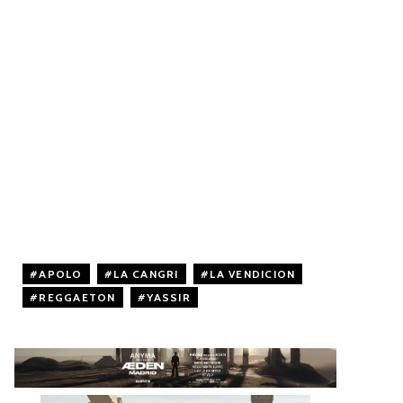
APOLO
,
LA CANGRI
,
LA VENDICION
,
REGGAETON
,
YASSIR