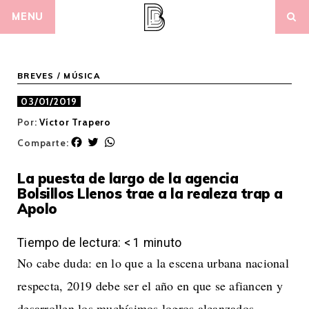
Skip
MENU
to
content
BREVES
/
MÚSICA
03/01/2019
Por:
Víctor Trapero
F
T
W
Comparte:
a
w
h
c
i
a
La puesta de largo de la agencia
e
t
t
Bolsillos Llenos trae a la realeza trap a
b
t
s
Apolo
o
e
A
o
r
p
k
p
Tiempo de lectura:
< 1
minuto
No cabe duda: en lo que a la escena urbana nacional
respecta, 2019 debe ser el año en que se afiancen y
desarrollen los muchísimos logros alcanzados