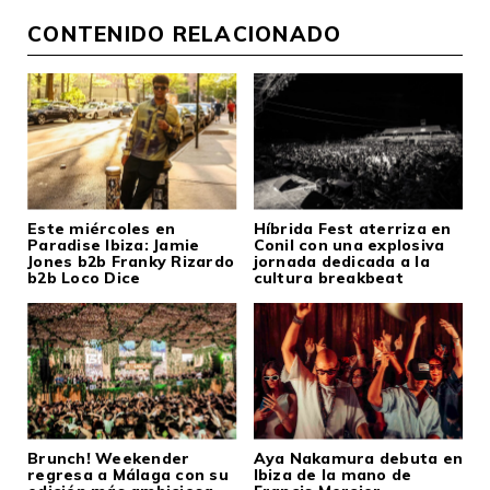
CONTENIDO RELACIONADO
Este miércoles en
Híbrida Fest aterriza en
Paradise Ibiza: Jamie
Conil con una explosiva
Jones b2b Franky Rizardo
jornada dedicada a la
b2b Loco Dice
cultura breakbeat
Brunch! Weekender
Aya Nakamura debuta en
regresa a Málaga con su
Ibiza de la mano de