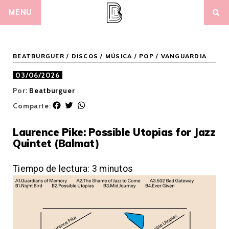
Skip
MENU
to
content
BEATBURGUER
/
DISCOS
/
MÚSICA
/
POP / VANGUARDIA
03/06/2026
Por:
Beatburguer
F
T
W
Comparte:
a
w
h
c
i
a
Laurence Pike: Possible Utopias for Jazz
e
t
t
Quintet (Balmat)
b
t
s
o
e
A
o
r
p
Tiempo de lectura:
3
minutos
k
p