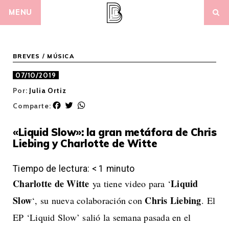
Skip
MENU
to
content
BREVES
/
MÚSICA
07/10/2019
Por:
Julia Ortiz
F
T
W
Comparte:
a
w
h
c
i
a
«Liquid Slow»: la gran metáfora de Chris
e
t
t
Liebing y Charlotte de Witte
b
t
s
o
e
A
o
r
p
Tiempo de lectura:
< 1
minuto
k
p
Charlotte de Witte
Liquid
ya tiene video para ‘
Slow
Chris Liebing
‘, su nueva colaboración con
. El
EP ‘Liquid Slow’ salió la semana pasada en el