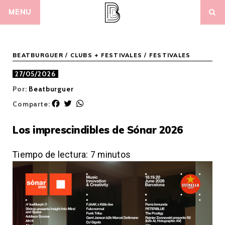
Skip
MENU
to
content
BEATBURGUER
/
CLUBS + FESTIVALES
/
FESTIVALES
27/05/2026
Por:
Beatburguer
F
T
W
Comparte:
a
w
h
c
i
a
Los imprescindibles de Sónar 2026
e
t
t
b
t
s
o
e
A
Tiempo de lectura:
7
minutos
o
r
p
k
p