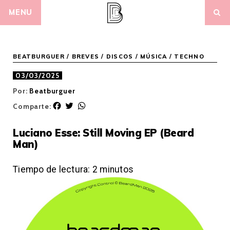
Skip
MENU
to
content
BEATBURGUER
/
BREVES
/
DISCOS
/
MÚSICA
/
TECHNO
03/03/2025
Por:
Beatburguer
F
T
W
Comparte:
a
w
h
c
i
a
Luciano Esse: Still Moving EP (Beard
e
t
t
Man)
b
t
s
o
e
A
o
r
p
Tiempo de lectura:
2
minutos
k
p