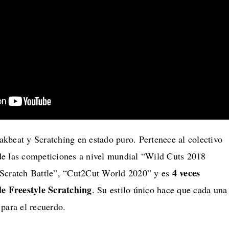
kbeat y Scratching en estado puro. Pertenece al colectivo
e las competiciones a nivel mundial “Wild Cuts 2018
4 veces
 Scratch Battle”, “Cut2Cut World 2020” y es
 Freestyle Scratching
. Su estilo único hace que cada una
 para el recuerdo.