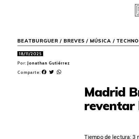
Skip
to
content
BEATBURGUER
/
BREVES
/
MÚSICA
/
TECHNO
18/11/2025
Por:
Jonathan Gutiérrez
F
T
W
Comparte:
a
w
h
c
i
a
Madrid Br
e
t
t
b
t
s
reventar 
o
e
A
o
r
p
k
p
Tiempo de lectura:
3