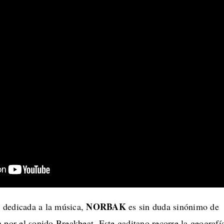
NORBAK
 dedicada a la música,
es sin duda sinónimo de
 por el sonido Breakbeat. Este gaditano recorre la geografí