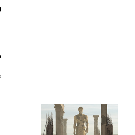
a
u
e
s