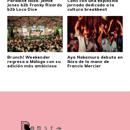
Paradise Ibiza: Jamie
Conil con una explosiva
Jones b2b Franky Rizardo
jornada dedicada a la
b2b Loco Dice
cultura breakbeat
Brunch! Weekender
Aya Nakamura debuta en
regresa a Málaga con su
Ibiza de la mano de
edición más ambiciosa
Francis Mercier
𝕏