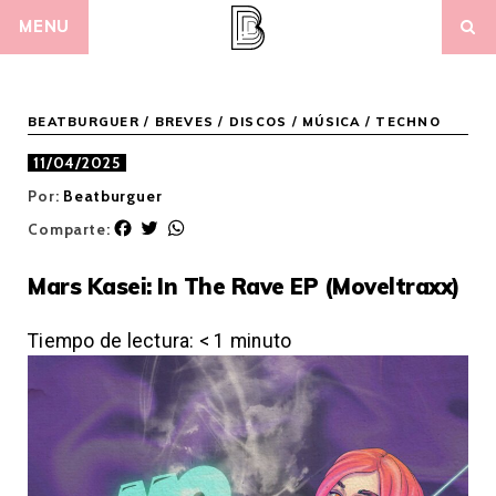
Skip
MENU
to
content
BEATBURGUER
/
BREVES
/
DISCOS
/
MÚSICA
/
TECHNO
11/04/2025
Por:
Beatburguer
F
T
W
Comparte:
a
w
h
c
i
a
Mars Kasei: In The Rave EP (Moveltraxx)
e
t
t
b
t
s
o
e
A
Tiempo de lectura:
< 1
minuto
o
r
p
k
p