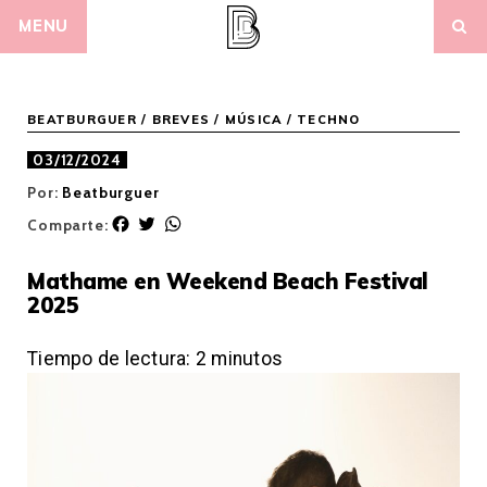
Skip
MENU
to
content
BEATBURGUER
/
BREVES
/
MÚSICA
/
TECHNO
03/12/2024
Por:
Beatburguer
F
T
W
Comparte:
a
w
h
c
i
a
Mathame en Weekend Beach Festival
e
t
t
2025
b
t
s
o
e
A
o
r
p
Tiempo de lectura:
2
minutos
k
p