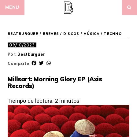
Skip
MENU
to
content
BEATBURGUER
/
BREVES
/
DISCOS
/
MÚSICA
/
TECHNO
09/10/2023
Por:
Beatburguer
F
T
W
Comparte:
a
w
h
c
i
a
Millsart: Morning Glory EP (Axis
e
t
t
Records)
b
t
s
o
e
A
o
r
p
Tiempo de lectura:
2
minutos
k
p