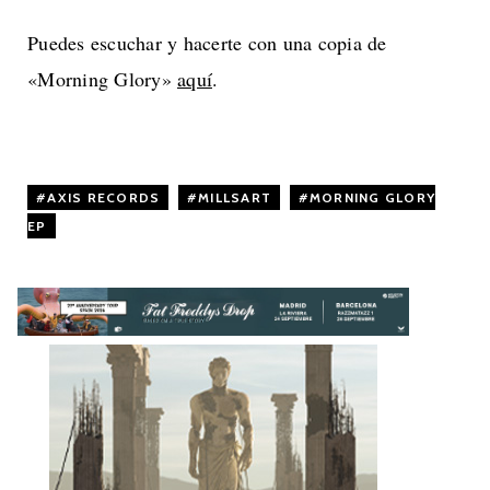
Puedes escuchar y hacerte con una copia de
«Morning Glory»
aquí
.
AXIS RECORDS
,
MILLSART
,
MORNING GLORY
EP