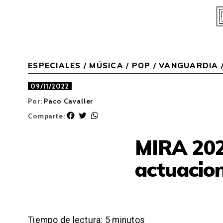
Skip
to
content
ESPECIALES
/
MÚSICA
/
POP / VANGUARDIA
09/11/2022
Por:
Paco Cavaller
F
T
W
Comparte:
a
w
h
c
i
a
MIRA 202
e
t
t
b
t
s
actuacio
o
e
A
o
r
p
k
p
Tiempo de lectura:
5
minutos