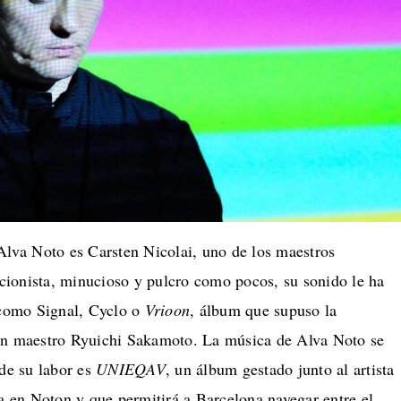
Alva Noto es Carsten Nicolai, uno de los maestros
ionista, minucioso y pulcro como pocos, su sonido le ha
 como Signal, Cyclo o
Vrioon
, álbum que supuso la
ran maestro Ryuichi Sakamoto. La música de Alva Noto se
 de su labor es
UNIEQAV
, un álbum gestado junto al artista
ía en Noton y que permitirá a Barcelona navegar entre el