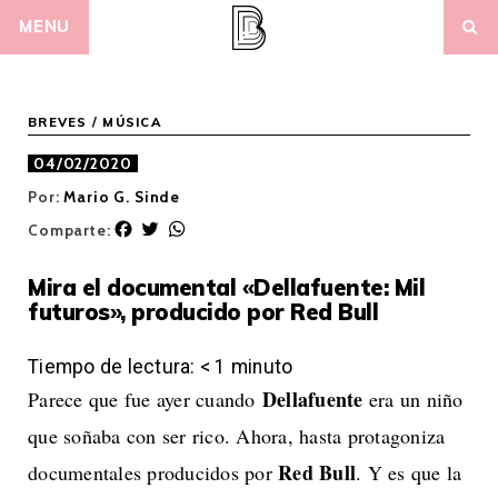
Skip
MENU
to
content
BREVES
/
MÚSICA
04/02/2020
Por:
Mario G. Sinde
F
T
W
Comparte:
a
w
h
c
i
a
Mira el documental «Dellafuente: Mil
e
t
t
futuros», producido por Red Bull
b
t
s
o
e
A
o
r
p
Tiempo de lectura:
< 1
minuto
k
p
Dellafuente
Parece que fue ayer cuando
era un niño
que soñaba con ser rico. Ahora, hasta protagoniza
Red Bull
documentales producidos por
. Y es que la