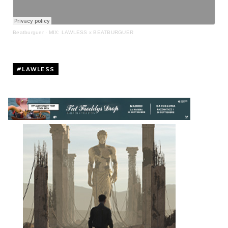
Beatburguer
·
MIX: LAWLESS x BEATBURGUER
LAWLESS