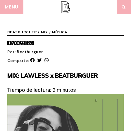
Skip
MENU
to
content
BEATBURGUER
/
MIX
/
MÚSICA
19/06/2026
Por:
Beatburguer
F
T
W
Comparte:
a
w
h
c
i
a
MIX: LAWLESS x BEATBURGUER
e
t
t
b
t
s
o
e
A
Tiempo de lectura:
2
minutos
o
r
p
k
p