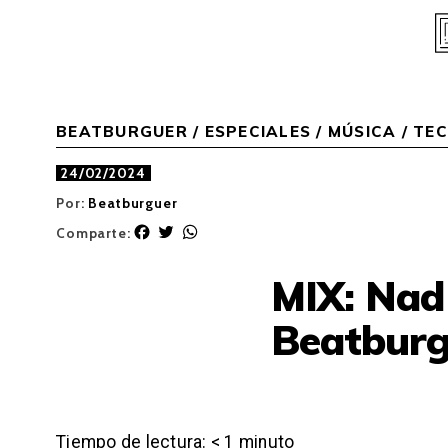
Skip
to
content
BEATBURGUER
/
ESPECIALES
/
MÚSICA
/
TE
24/02/2024
Por:
Beatburguer
F
T
W
Comparte:
a
w
h
c
i
a
MIX: Nad
e
t
t
b
t
s
Beatburg
o
e
A
o
r
p
k
p
Tiempo de lectura:
< 1
minuto