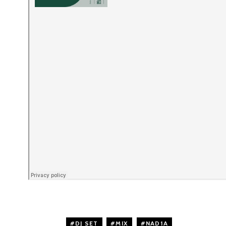
DJ SET
,
MIX
,
NAD1A