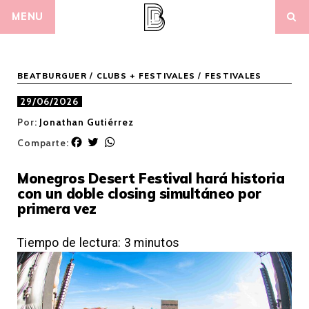
Skip
MENU
to
content
BEATBURGUER
/
CLUBS + FESTIVALES
/
FESTIVALES
29/06/2026
Por:
Jonathan Gutiérrez
F
T
W
Comparte:
a
w
h
c
i
a
Monegros Desert Festival hará historia
e
t
t
con un doble closing simultáneo por
b
t
s
primera vez
o
e
A
o
r
p
k
p
Tiempo de lectura:
3
minutos