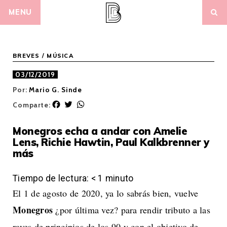
Skip
MENU
to
content
BREVES
/
MÚSICA
03/12/2019
Por:
Mario G. Sinde
F
T
W
Comparte:
a
w
h
c
i
a
Monegros echa a andar con Amelie
e
t
t
Lens, Richie Hawtin, Paul Kalkbrenner y
b
t
s
más
o
e
A
o
r
p
k
p
Tiempo de lectura:
< 1
minuto
El 1 de agosto de 2020, ya lo sabrás bien, vuelve
Monegros
¿por última vez? para rendir tributo a las
raves de principios de los 90 y con el objetivo de