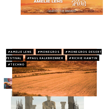
AMELIE LENS
,
MONEGROS
,
MONEGROS DESERT
FESTIVAL
,
PAUL KALKBRENNER
,
RICHIE HAWTIN
,
TECHNO