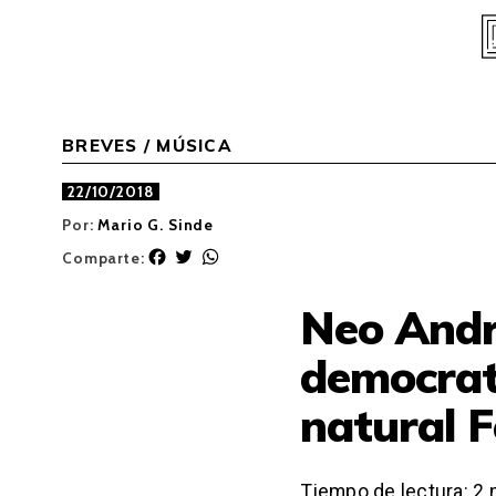
Skip
to
content
BREVES
/
MÚSICA
22/10/2018
Por:
Mario G. Sinde
F
T
W
Comparte:
a
w
h
c
i
a
Neo Andr
e
t
t
b
t
s
democrati
o
e
A
o
r
p
natural F
k
p
Tiempo de lectura:
2