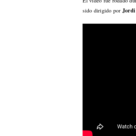
El vídeo fue rodado dur
Jordi
sido dirigido por