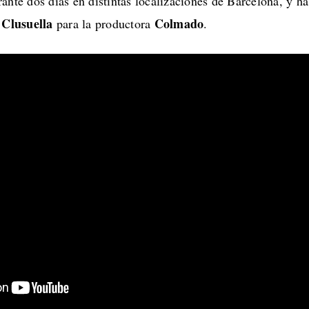
ante dos días en distintas localizaciones de Barcelona, y ha
 Clusuella
Colmado
para la productora
.