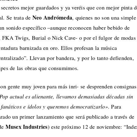
secretos mejor guardados y ya veréis que con mejor pinta d
Neo Andrómeda
l. Se trata de
, quienes no son una simple
un sonido específico –aunque reconocen haber bebido de
, FKA Twigs, Burial
o Nick Cave- o por el fulgor de modas
dentadura barnizada en oro. Ellos profesan la música
entralizado”. Llevan por bandera, y por lo tanto defienden,
ipes de las obras que consumimos.
 son gente muy joven para más inri- se desprenden consignas
Pop actual es alienante, llevamos demasiadas décadas sin
e fanáticos e ídolos y queremos democratizarlo»
. Para
arado un primer lanzamiento que será publicado a través de
Musex Industries
 de
) este próximo 12 de noviembre: “Inde