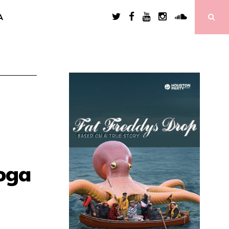
A
roga