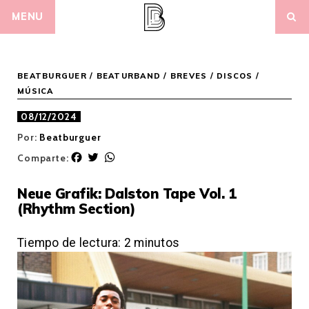
Skip
MENU
to
content
BEATBURGUER
/
BEATURBAND
/
BREVES
/
DISCOS
/
MÚSICA
08/12/2024
Por:
Beatburguer
F
T
W
Comparte:
a
w
h
c
i
a
Neue Grafik: Dalston Tape Vol. 1
e
t
t
(Rhythm Section)
b
t
s
o
e
A
o
r
p
Tiempo de lectura:
2
minutos
k
p