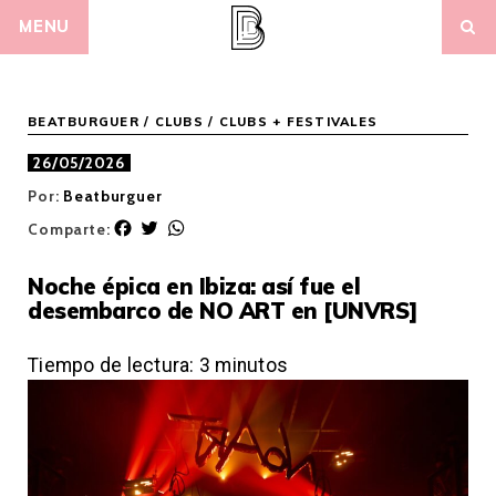
Skip
MENU
to
content
BEATBURGUER
/
CLUBS
/
CLUBS + FESTIVALES
26/05/2026
Por:
Beatburguer
F
T
W
Comparte:
a
w
h
c
i
a
Noche épica en Ibiza: así fue el
e
t
t
desembarco de NO ART en [UNVRS]
b
t
s
o
e
A
o
r
p
Tiempo de lectura:
3
minutos
k
p