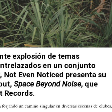
nte explosión de temas
entrelazados en un conjunto
, Not Even Noticed presenta su
but,
Space Beyond Noise
, que
et Records.
 forjando un camino singular en diversas escenas de clubes