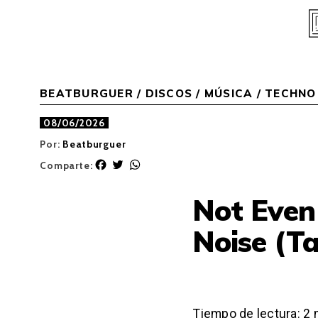
Skip
to
content
BEATBURGUER
/
DISCOS
/
MÚSICA
/
TECHNO
08/06/2026
Por:
Beatburguer
F
T
W
Comparte:
a
w
h
c
i
a
Not Even
e
t
t
b
t
s
Noise (Ta
o
e
A
o
r
p
k
p
Tiempo de lectura:
2