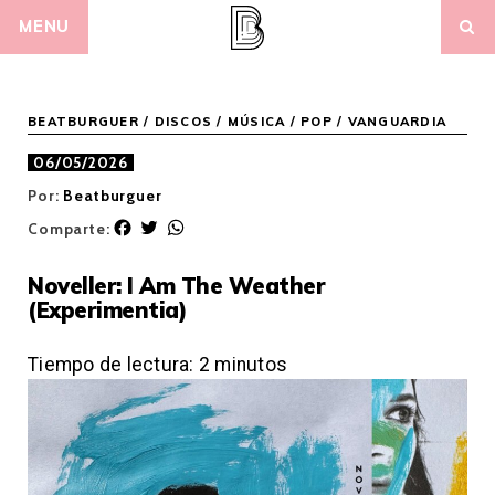
Skip
MENU
to
content
BEATBURGUER
/
DISCOS
/
MÚSICA
/
POP / VANGUARDIA
06/05/2026
Por:
Beatburguer
F
T
W
Comparte:
a
w
h
c
i
a
Noveller: I Am The Weather
e
t
t
(Experimentia)
b
t
s
o
e
A
o
r
p
Tiempo de lectura:
2
minutos
k
p