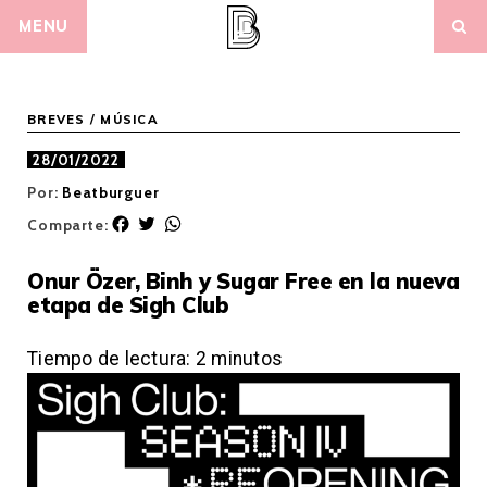
Skip
MENU
to
content
BREVES
/
MÚSICA
28/01/2022
Por:
Beatburguer
F
T
W
Comparte:
a
w
h
c
i
a
Onur Özer, Binh y Sugar Free en la nueva
e
t
t
etapa de Sigh Club
b
t
s
o
e
A
o
r
p
Tiempo de lectura:
2
minutos
k
p