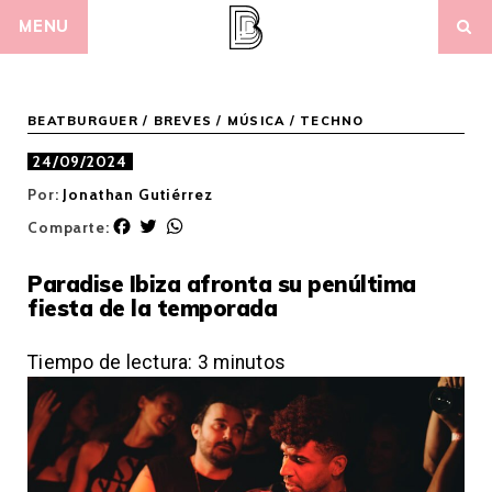
Skip
MENU
to
content
BEATBURGUER
/
BREVES
/
MÚSICA
/
TECHNO
24/09/2024
Por:
Jonathan Gutiérrez
F
T
W
Comparte:
a
w
h
c
i
a
Paradise Ibiza afronta su penúltima
e
t
t
fiesta de la temporada
b
t
s
o
e
A
o
r
p
Tiempo de lectura:
3
minutos
k
p