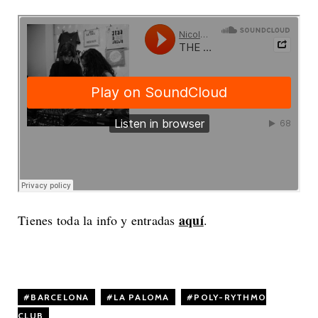
aquí
Tienes toda la info y entradas
.
BARCELONA
,
LA PALOMA
,
POLY-RYTHMO
CLUB