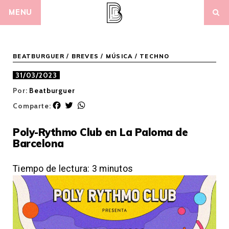
Skip
MENU
to
content
BEATBURGUER
/
BREVES
/
MÚSICA
/
TECHNO
31/03/2023
Por:
Beatburguer
F
T
W
Comparte:
a
w
h
c
i
a
Poly-Rythmo Club en La Paloma de
e
t
t
Barcelona
b
t
s
o
e
A
o
r
p
Tiempo de lectura:
3
minutos
k
p