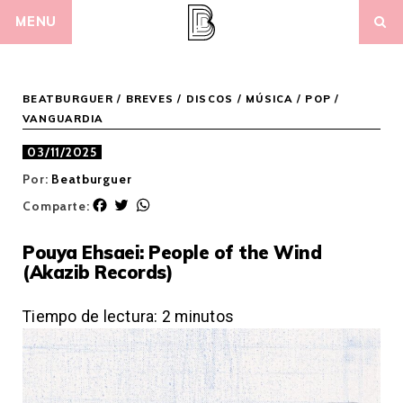
Skip
MENU
to
content
BEATBURGUER
/
BREVES
/
DISCOS
/
MÚSICA
/
POP /
VANGUARDIA
03/11/2025
Por:
Beatburguer
F
T
W
Comparte:
a
w
h
c
i
a
Pouya Ehsaei: People of the Wind
e
t
t
(Akazib Records)
b
t
s
o
e
A
o
r
p
Tiempo de lectura:
2
minutos
k
p