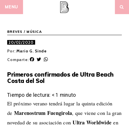
Skip
MENU
to
content
BREVES
/
MÚSICA
20/02/2020
Por:
Mario G. Sinde
F
T
W
Comparte:
a
w
h
c
i
a
Primeros confirmados de Ultra Beach
e
t
t
Costa del Sol
b
t
s
o
e
A
o
r
p
Tiempo de lectura:
< 1
minuto
k
p
El próximo verano tendrá lugar la quinta edición
Marenostrum Fuengirola
de
, que viene con la gran
Ultra Worldwide
novedad de su asociación con
en