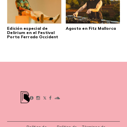
Edición especial de
Agosto en Fitz Mallorca
Delirium en el Festival
Porta Ferrada Occident
𝕏