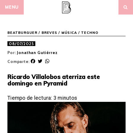
Skip
MENU
to
content
BEATBURGUER
/
BREVES
/
MÚSICA
/
TECHNO
08/07/2025
Por:
Jonathan Gutiérrez
F
T
W
Comparte:
a
w
h
c
i
a
Ricardo Villalobos aterriza este
e
t
t
domingo en Pyramid
b
t
s
o
e
A
o
r
p
Tiempo de lectura:
3
minutos
k
p