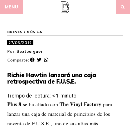
Skip
MENU
to
content
BREVES
/
MÚSICA
27/03/2019
Por:
Beatburguer
F
T
W
Comparte:
a
w
h
c
i
a
Richie Hawtin lanzará una caja
e
t
t
retrospectiva de F.U.S.E.
b
t
s
o
e
A
o
r
p
Tiempo de lectura:
< 1
minuto
k
p
Plus 8
The Vinyl Factory
se ha aliado con
para
lanzar una caja de material de principios de los
noventa de F.U.S.E., uno de sus alias más