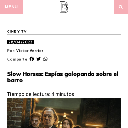
Skip
MENU
to
content
CINE Y TV
28/04/2022
Por:
Victor Verrier
F
T
W
Comparte:
a
w
h
c
i
a
Slow Horses: Espías galopando sobre el
e
t
t
barro
b
t
s
o
e
A
o
r
p
Tiempo de lectura:
4
minutos
k
p