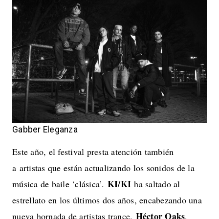
Gabber Eleganza
Este año, el festival presta atención también
a artistas que están actualizando los sonidos de la
KI/KI
música de baile ‘clásica’.
ha saltado al
estrellato en los últimos dos años, encabezando una
Héctor Oaks
nueva hornada de artistas trance.
,