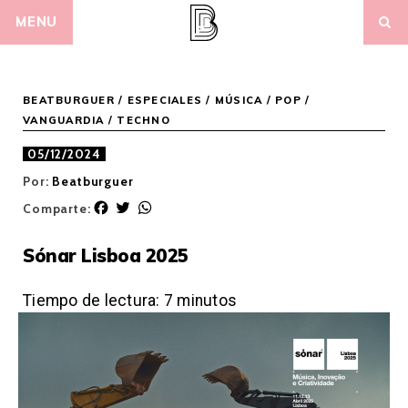
Skip
MENU
to
content
BEATBURGUER
/
ESPECIALES
/
MÚSICA
/
POP /
VANGUARDIA
/
TECHNO
05/12/2024
Por:
Beatburguer
F
T
W
Comparte:
a
w
h
c
i
a
Sónar Lisboa 2025
e
t
t
b
t
s
o
e
A
Tiempo de lectura:
7
minutos
o
r
p
k
p