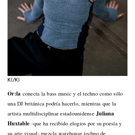
KI/KI
Or:la
conecta la bass music y el techno como sólo
una DJ británica podría hacerlo, mientras que la
Juliana
artista multidisciplinar estadounidense
Huxtable
-que ha recibido elogios por su poesía y
su arte visual- mezcla warehouse techno de