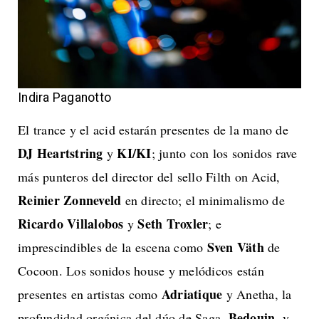
Indira Paganotto
El trance y el acid estarán presentes de la mano de
DJ Heartstring
KI/KI
y
; junto con los sonidos rave
más punteros del director del sello Filth on Acid,
Reinier Zonneveld
en directo; el minimalismo de
Ricardo Villalobos
Seth Troxler
y
; e
Sven Väth
imprescindibles de la escena como
de
Cocoon. Los sonidos house y melódicos están
Adriatique
presentes en artistas como
y Anetha, la
Bedouin
profundidad orgánica del dúo de Saga,
, y