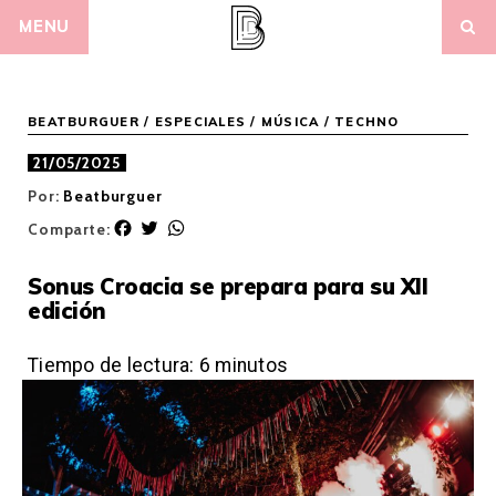
Skip
MENU
to
content
BEATBURGUER
/
ESPECIALES
/
MÚSICA
/
TECHNO
21/05/2025
Por:
Beatburguer
F
T
W
Comparte:
a
w
h
c
i
a
Sonus Croacia se prepara para su XII
e
t
t
edición
b
t
s
o
e
A
o
r
p
Tiempo de lectura:
6
minutos
k
p