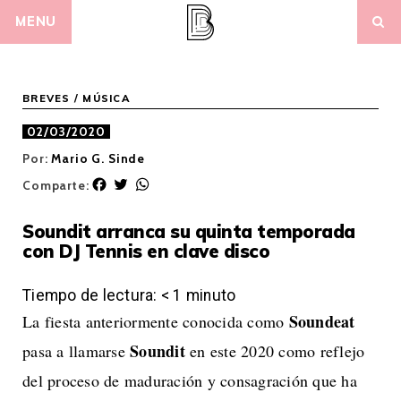
Skip
MENU
to
content
BREVES
/
MÚSICA
02/03/2020
Por:
Mario G. Sinde
F
T
W
Comparte:
a
w
h
c
i
a
Soundit arranca su quinta temporada
e
t
t
con DJ Tennis en clave disco
b
t
s
o
e
A
o
r
p
Tiempo de lectura:
< 1
minuto
k
p
Soundeat
La fiesta anteriormente conocida como
Soundit
pasa a llamarse
en este 2020 como reflejo
del proceso de maduración y consagración que ha