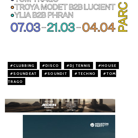
CLUBBING
,
DISCO
,
DJ TENNIS
,
HOUSE
,
SOUNDEAT
,
SOUNDIT
,
TECHNO
,
TOM
TRAGO