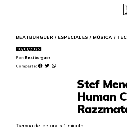
Skip
to
content
BEATBURGUER
/
ESPECIALES
/
MÚSICA
/
TE
10/01/2025
Por:
Beatburguer
F
T
W
Comparte:
a
w
h
c
i
a
Stef Mend
e
t
t
b
t
s
Human C
o
e
A
o
r
p
Razzmat
k
p
Tiempo de lectura:
< 1
minuto