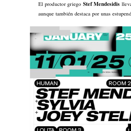
Stef Mendesidis
El productor griego
lleva
aunque también destaca por unas estupenda