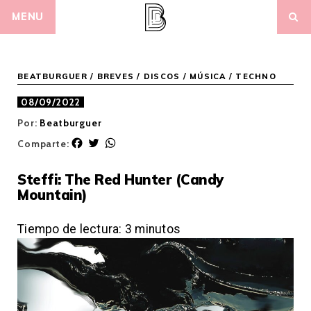
Skip
MENU
to
content
BEATBURGUER
/
BREVES
/
DISCOS
/
MÚSICA
/
TECHNO
08/09/2022
Por:
Beatburguer
F
T
W
Comparte:
a
w
h
c
i
a
Steffi: The Red Hunter (Candy
e
t
t
Mountain)
b
t
s
o
e
A
o
r
p
Tiempo de lectura:
3
minutos
k
p