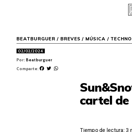
Skip
to
content
BEATBURGUER
/
BREVES
/
MÚSICA
/
TECHNO
02/02/2024
Por:
Beatburguer
F
T
W
Comparte:
a
w
h
c
i
a
Sun&Sno
e
t
t
b
t
s
cartel de
o
e
A
o
r
p
k
p
Tiempo de lectura:
3