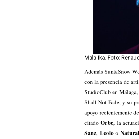
Mala Ika. Foto: Renau
Además Sun&Snow Weeke
con la presencia de ar
StudioClub en Málaga,
Shall Not Fade, y su p
apoyo recientemente d
Orbe,
citado
la actuac
Sanz
Leolo
Natura
,
o