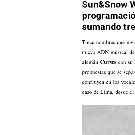
Sun&Snow W
programación
sumando tre
Trece nombres que inva
nuevo ADN musical del 
Curses
alemán
con su h
propuestas que se separ
confluyen en los vocale
caso de Lima, desde el 