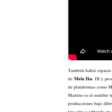
También habrá espacio p
Mala Ika
de
. DJ y pro
de plataformas como M
Martino es el nombre t
producciones bajo dife
tras otro y editando e