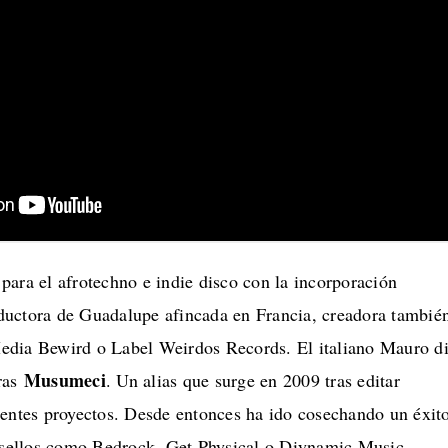
ara el afrotechno e indie disco con la incorporación
ductora de Guadalupe afincada en Francia, creadora tambié
edia Bewird o Label Weirdos Records. El italiano Mauro d
Musumeci
ras
. Un alias que surge en 2009 tras editar
rentes proyectos. Desde entonces ha ido cosechando un éxit
n sellos como Bedrock, Get Physical o Diynamic Music.