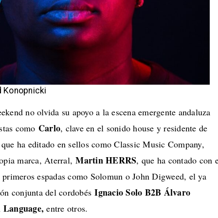
d Konopnicki
nd no olvida su apoyo a la escena emergente andaluza
Carlo
tistas como
, clave en el sonido house y residente de
 que ha editado en sellos como Classic Music Company,
Martin HERRS
ropia marca, Aterral,
, que ha contado con e
e primeros espadas como Solomun o John Digweed, el ya
Ignacio Solo B2B Álvaro
ión conjunta del cordobés
l Language,
entre otros.