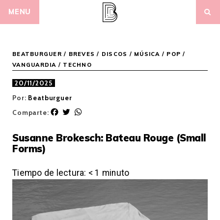
Skip
MENU
to
content
BEATBURGUER
/
BREVES
/
DISCOS
/
MÚSICA
/
POP /
VANGUARDIA
/
TECHNO
20/11/2025
Por:
Beatburguer
F
T
W
Comparte:
a
w
h
c
i
a
Susanne Brokesch: Bateau Rouge (Small
e
t
t
Forms)
b
t
s
o
e
A
o
r
p
Tiempo de lectura:
< 1
minuto
k
p