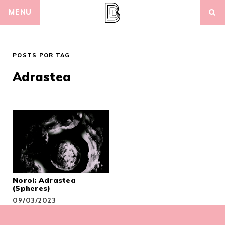
Skip
MENU
to
content
POSTS POR TAG
Adrastea
Noroi: Adrastea
(Spheres)
09/03/2023