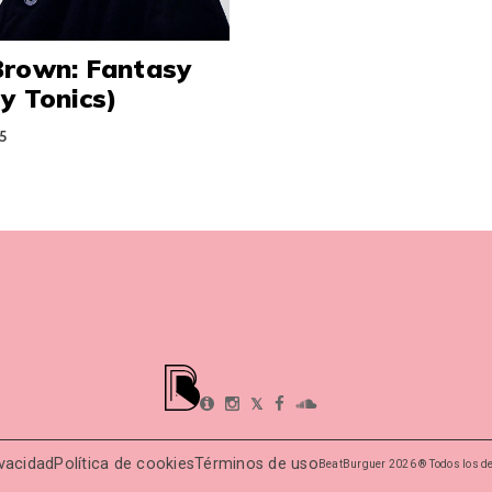
Brown: Fantasy
y Tonics)
5
𝕏
ivacidad
Política de cookies
Términos de uso
BeatBurguer 2026 ® Todos los d