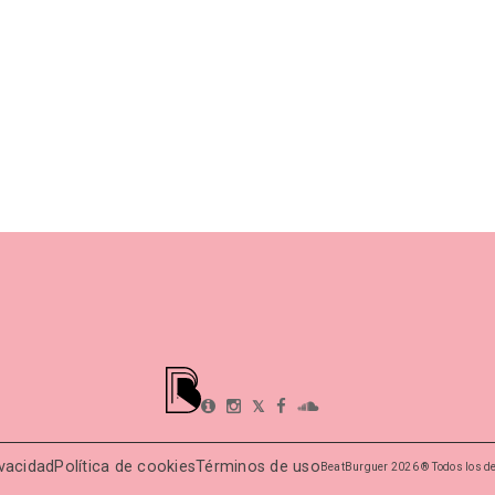
𝕏
ivacidad
Política de cookies
Términos de uso
BeatBurguer 2026 ® Todos los d