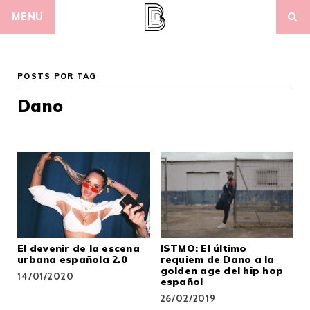
Skip
MENU
to
content
POSTS POR TAG
Dano
El devenir de la escena
ISTMO: El último
urbana española 2.0
requiem de Dano a la
golden age del hip hop
14/01/2020
español
26/02/2019