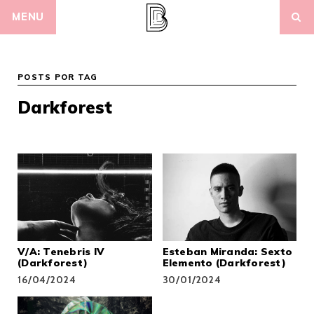
Skip
MENU
to
content
POSTS POR TAG
Darkforest
V/A: Tenebris IV
Esteban Miranda: Sexto
(Darkforest)
Elemento (Darkforest)
16/04/2024
30/01/2024