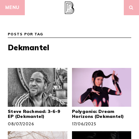
Skip
MENU
to
content
POSTS POR TAG
Dekmantel
Steve Rachmad: 3-6-9
Polygonia: Dream
EP (Dekmantel)
Horizons (Dekmantel)
08/07/2026
17/06/2025